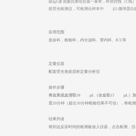
鼠IgG
多克隆抗体结合成一条带，即质控线（C
线
疫荧光检测仪，可检测出样本中
β2-
微球蛋白
应用范围
急诊科，检验科，内分泌科、肾内科、ICU等
定量仪器
配套荧光免疫层析定量分析仪
操作步骤
将血浆或血清取
10
μL
（全血取
15
μL
）
置20分钟（超出30分钟检验结果不可信），将检
结果判读
将到达反应时间的检测板放入仪器，点击检测，仪