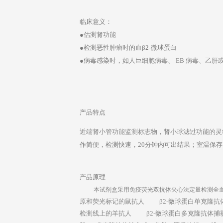
临床意义：
●估测肾功能
●检测恶性肿瘤时的血β2-微球蛋白
●病毒感染时，
如人巨细胞病毒、
EB 病毒、乙肝或
产品特点
近端肾小管功能监测标志物，肾小球滤过功能的灵
作简便，检测快速，20分钟内可出结果；室温保
产品原理
本试剂盒采用免疫荧光双抗体夹心法定量检测全
原和荧光标记的鼠抗人
β2-
微球蛋白
单克隆抗
检测线上的羊抗人
β2-
微球蛋白
多克隆抗体捕